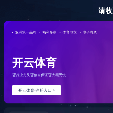
华体会网页版登录入口-华体会(中
华
国)-华体会(中国)
国)
123
产业市场
节能产业网
>>
产业市场
>>
117亿！林洋能源
400M