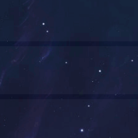
时间：2021/7/18 22:06:52
用手机浏览
与安徽省蚌埠五河县人民政府签订投资合作协议，通
方式，共同投资建设1.5GW光伏发电项目、0.5GW
集中式共享
储能电站
（以下简称“风光储一体化项
币；并据此通过产业延伸，在五河经济开发区内投资建
用双面电池组件项目（以下简称“光伏组件项目”），