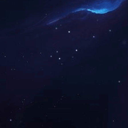
标的步伐，对公司未来业务发展起
模，提升公司的市场影响力和核心
的综合优势，推动当地发展绿色产
源及相关配套产业链。同时，林洋
和发展规划，加大新能源电站及新
能源产业的发展贡献力量！
相关文章
地方“十四五”规划建议瞄准风光储氢
评论丨关于大规模储能学科建设