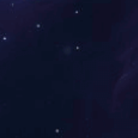
从专利图来看，蔚来就是就是将三元
包内，从而构成了双体系电池系统。这两
想降低成本，只要提高磷酸铁锂电池的比