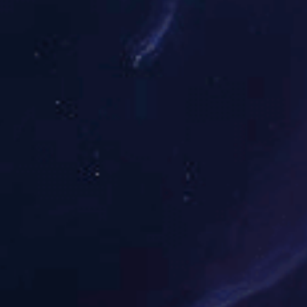
目前新能源汽车中应用最广泛的两种
三元电芯的优点是能量密度高、低温性能
成本低、安全。