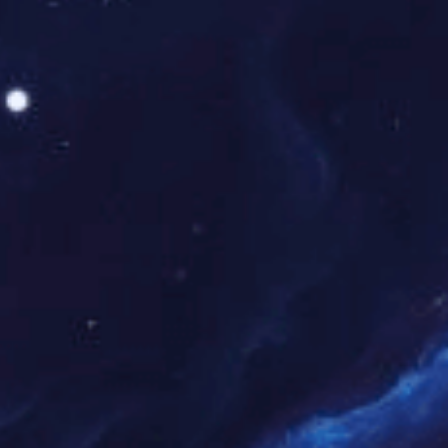
电芯串联放在一起，可以得到各方面性能都相对均衡的电
能更好的铁锂电芯，如果电池系统发生热失控，铁锂电芯还
产出来，也就是说理论上可行的方案在实际操作中面临着巨
已经进入了工信部新车公告，也就意味着问题已经得到解
利，主要解决的问题是如何让不同化学体系的电芯组成一个
C以及不同材料电池的温控方法。