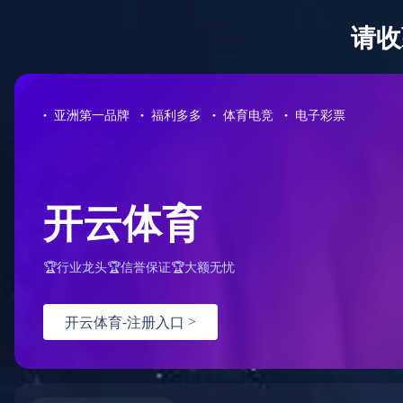
华体会网页版登录入口-华体会(中
华
国)-华体会(中国)
国)
123
产业市场
节能产业网
>>
产业市场
>>
“三