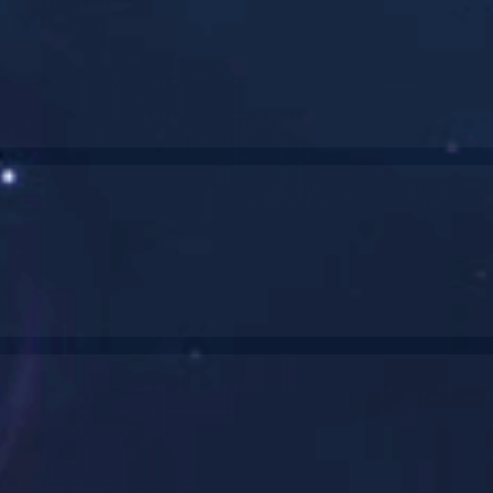
：2021/9/16 21:23:28
用手机浏览
车ET7搭载了混合材料组成的电池包，在电池种类一栏，有两
元锂、磷酸铁锂共同组成的电池包，两种材料的电池供应商
混装电池包的首次装车。