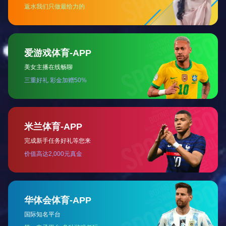
（王艾英博士发表主题演讲，并接受凤凰
此外，在本次推介会期间，恩华特还与北京朝阳环境集