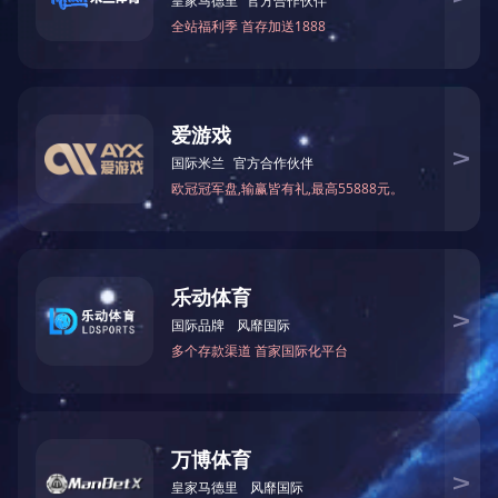
分享到：
相关文章
投2亿元山东支持“工业绿动力”计划
财政推进节能减排明确八大重点
北京版节能家电激励政策落地 涉及补贴
创新节能减排市场化机制 更好发挥环保“领跑者”作用
“十三五”着手优化交通运输结构力促节能减排
总投资133.2亿元 20个节能环保项目集中开工
煤改清洁能源全年减少二氧化硫排放1.7万吨
光电子行业先进的技术和产品将在节能环保领域大有作为