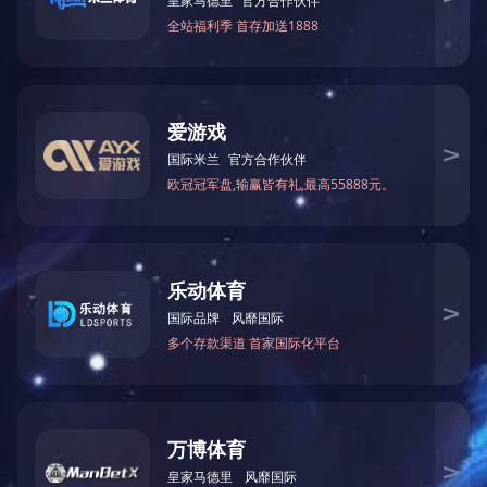
476项，支持节能减排技术领域的高新技术企业和创新型试点企
元，争取国家经费支持1.12亿元。
200万吨钢铁烟尘等含重金属固危废将变废为宝
“钢铁烟尘火法富集——湿法分离多段耦合集成处理技术”
主创新研发出的核心专利技术，其经济性、环保性等多项指标处
年11月，该方法已经成功推广至云南昆明、云南曲靖、河北
江衢州、贵州赫章、四川什邡、四川达州、四川攀枝花、江
厂，已经全部建成。加上个旧的两个火法工厂，总共已经形成
固危废的处理能力。
新技术实现电解铝过程中污染物大幅减排
电解铝烟气脱硫脱氟除尘一体化技术对电解铝干法净化后烟
进行深度处理。该成果的技术创新点在于对电解铝干法净化
物再次进行深度处理，实现了污染物大幅减排及资源化利用
副产物资源化方面达到国际先进水平。此外，研发该技术的
取得了 “有色冶金烟气脱硫脱重金属一体化技术”、“燃煤烟