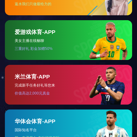
经将此项成果应用到红河州等地。
分享到：
相关文章
潮州市积极开展能源计量督查助推企业节能减排
中国碳排放峰值有望提前至2025年
平泉八大工程项目促节能减排和生态建设
山东省积极扎实开展“燃煤锅炉节能减排攻坚战”
周口市开发区多举措加强节能减排工作
我国现有小水电站4.7万座,5年发电量相当于节约3.2亿吨
京津冀环保一体化：合力解决雾霾恶循环
四川省ETC节能减排缓堵保畅成效显著