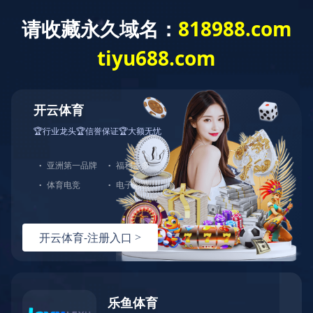
华体会网页版登录入口-华体会(中
华体会网页版登录入口-华体会
国)-华体会(中国)
国)-华体会(中国)
123
能源信息
节能产业网
>>
能源信息
>>
风力发电
>> 正文
风电、光伏发电装机规模“双双”