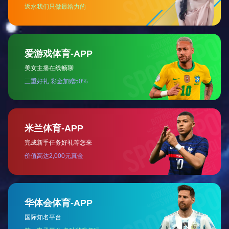
四、全球光伏看中国，龙头集中度持续提升
至2019年底，中国光伏产业链各环节产能在全球占比均绝对
左右。毫无疑问，光伏最核心的技术在中国，最优秀的公司
根据公开信息统计，从2020年至今的光伏产业链，国内共有
涉及投资总额近3000亿元，各环节产能规模约664GW。