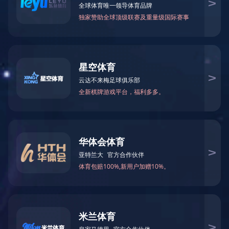
来源：光伏能源圈 时间：2021/1/19 14:58:51
2021年，光伏依旧会大发展，为啥这么说呢?
一、光伏是近10年成本下降速度最快的发电类型
2009年至2019年光伏度电成本下降达89%。2019年平均度电
源中成本最低的电源之一。葡萄牙、阿联酋2019年招标项目最
经低于中国燃煤标杆电价最低的省份新疆的3.7美分/kWh。
2019年地面电站平均成本为4.55元/W，预计2020年可降至3
仍将以年均5-10%的速度下降，至2025年将进一步下降至2.
的能源。
二、全球光伏进入平价时代，需求快速增长
全球光伏发电占比仍然较低，目前预计占比不到5%。在平价