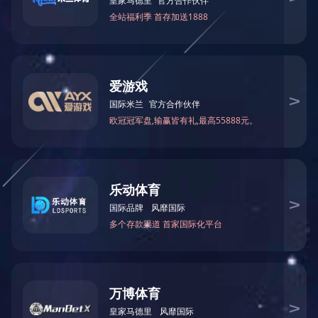
球光伏装机将增长近13倍，累计装机高达8440GW，年复合
中国非化石能源发展目标：2020年非化石能源占比15%，2030
低于50%。据悉，“十四五”规划可能做重大调整，可再生能
光伏平价，搭配储能以后，将为行业带来长期、可持续的发展动
增装机368GW。