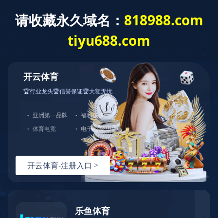
华体会网页版登录入口-华体会(中
华体会网页版登录入口-华体会
国)-华体会(中国)
国)-华体会(中国)
123
能源信息
节能产业网
>>
能源信息
>>
太 阳 能
>> 正文
2021年看好光伏的4大