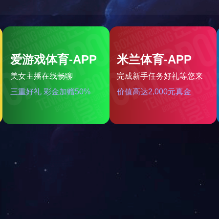
分享到：
iTAG：
国网
清洁能源
三联供电厂
建成投产
供清洁能源
月投产
投产发电
1/4
全球首位
紧平衡
网站服务