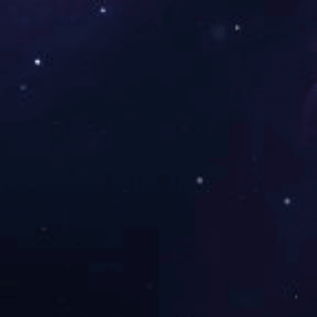
昨日记者尝试向山西省两家入围世
未获得肯定的答复。
以行政命令式的降产能亦被理解为
大面积亏损的情况下，中煤等国内大
价应该以稳为主，整个下半年，煤
游需求还是很低迷。”邓舜同时强调
会有太大作用。
相关文章
2月煤炭进口量创四年新低 煤市下行
2月煤炭进口量创四年新低 煤市下行