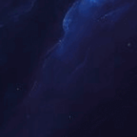
府可能会不同意，因为一来关系到财政收入;二来关系
持了，阻力就会小很多了。”曾浩称。
人士表示，限产是企业的市场行为，且目前并不方便
响。
左右，首次由年均增加2亿吨降至5000万吨。消费方
2.6%。
官方并未公布证实的限产政策，但此次中煤和神华的
协会所作出的限产就是政策的倡议。由于中煤和神华是央
了反应，由于将限产的配额分配到各省需要一定的时间，
公布减产方案。
划，判断此次国内企业协同减产规模约为1.5亿~2.5
局面，或将导致煤价企稳回升，行业有望从亏损边缘向盈