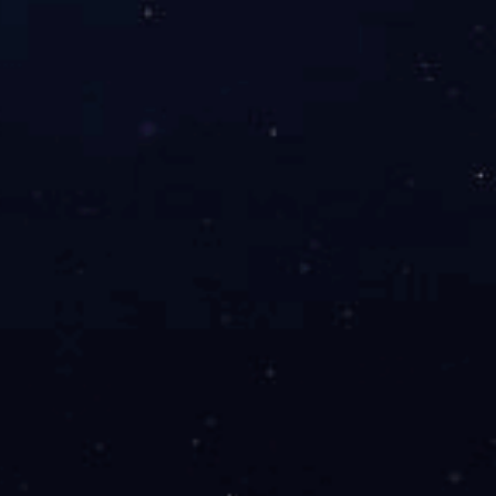
网致力于打造节能领域最高效的
客服
资金一站式服务平台。
hina-esi.com
1889号
47109