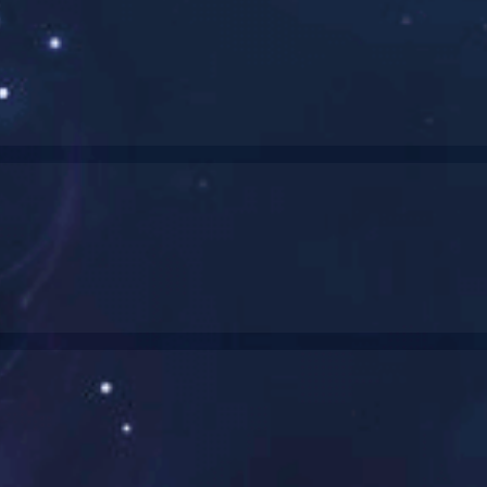
时间：2014-8-14 18:03:48
用手机浏览
有可能在今年刹车。
能源发布公告称，决定将2014年原煤计划产量较原计
原煤计划产量将同比减少约5%。而中煤集团官网称，该集团
幅度达20%。这是中煤集团煤炭产量连续多年增长后，历
已经决定今年限产5000万吨，减销6000万吨。
政力量助推的因素存在，但中煤能源相关人士昨日(8
记者采访时明确表示，这是企业的市场行为。
大煤企限产还是受行政力量的影响更大，虽然长远来
需矛盾，但是短期内对于煤市企稳会有一定帮助。
划，判断此次国内企业协同减产规模约为1.5亿~2.5