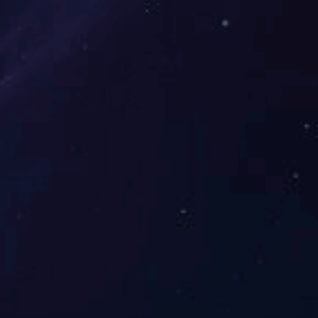
界500强的煤企询问是否已经接到限产的通知，但暂
带有一定的“救市”色彩。“国内煤价持续下跌导致煤企
型煤企限产会对市场起到稳定的作用。预计8月份的煤
价再度大幅下跌的可能性不大，也不会大幅上涨，因为下
，长远看，大煤企降产能仍旧对于改变煤炭供需格局不
0
分享到：
iTAG：
煤炭市场
中煤
神华
压力大
压力大