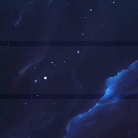
来源：中国能源网 时间：2015-2-28 15:13:14
用手机浏览
014年国民经济和社会发展统计公报》。公报显示，中国煤炭消
9%。据此推算，2014年中国煤炭消费量约为35.1亿吨。
的黄金时代，每年平均能有6.1%的增速。而到2012年风云突变
不到1%，而同期GDP增速仅由10.6%放缓到7.8%。2014年中国
长与煤炭消费增长的进一步脱钩。
目”主任方元认为：“煤炭消费的下降与GDP增长依然保持在
到煤炭消费顶峰完全可以企及。对治理空气污染和气候变化问题，
似变化，据国家统计局公报，2014年的原煤生产总量为38.7亿