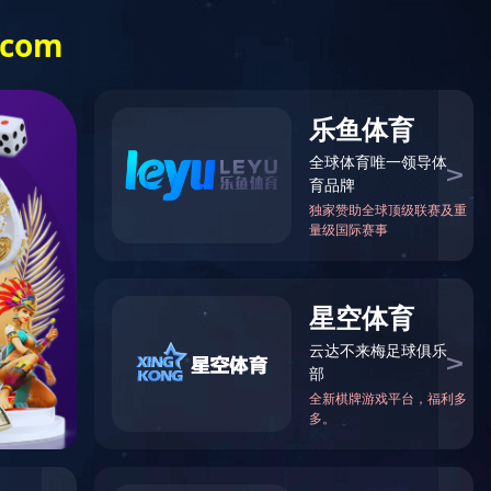
手机版
新浪微博
腾讯微博
息
心
会议
活动
资料
焦点
智囊
企业
会展
图库
下载
专题
团
库
降