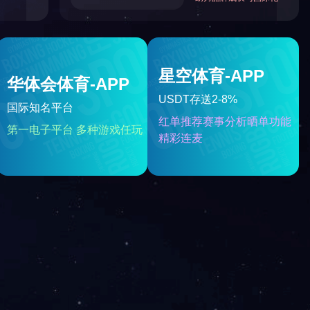
情自2012年开始急转直下，2013
不足3%。所以，去年年底已达历史最
地压缩对煤炭的需求，在未来煤炭
已经结束了，上项目、铺摊子、扩规
长三角和珠三角四省在今年年中前拿
省份版图。
目前来看要达到这一目标并不困难。