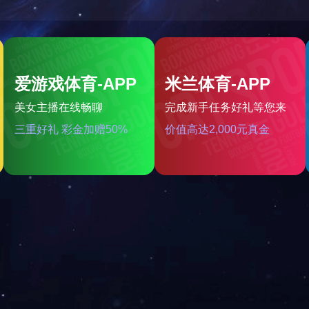
14年国内煤炭产量增幅在2011年达到最高，全年增产2.85亿吨。行
年煤炭产量终现负增长。
、冶金和建材行业这三家马车之上。
2013年，冶金行业耗煤量增长不足1%，建材行业的耗煤量增长
了市场需求的萧条。
结构的调整和产业的升级，下游高耗能行业的产能淘汰正不断
今年对媒体表示，“煤炭行业依靠数量、速度的粗放发展方式
部委曾下发《重点地区煤炭消费减量替代管理暂行办法》，要求
300万吨减煤目标的京津冀鲁四省基础上进一步扩大煤炭负增长
2020年)》提出，2020年煤炭消费总量要控制在42亿吨左右，