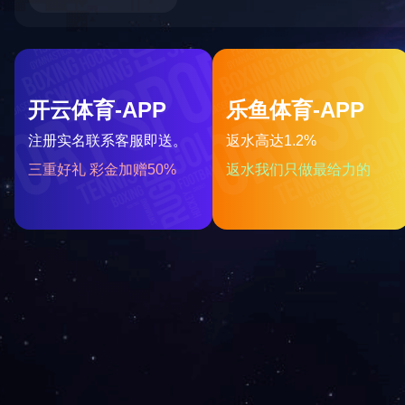
煤炭协会统计数据显示，2006-20
年煤炭产量仅有1%的增幅，2014
未来需求仍将放缓
在中国煤炭消费主要集中在火电
而2014年，火电的耗煤量已低于
高4亿吨的煤炭库存，也真实的反应
绿色和平的分析还认为，随着经济
消费的下降仍将持续。
中国煤炭工业协会秘书长张宏也在
模的模式已经不可持续。”
此外，2015年1月，发改委等六
出煤炭消费减量目标。这将在已有8
《能源发展战略行动计划(2014-