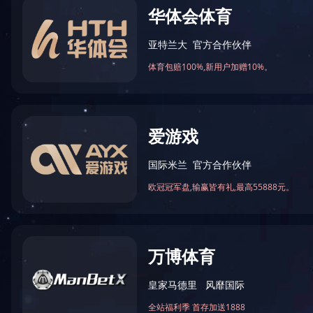
2月26日，国家统计局公布了《2
2014年煤炭消费量比2013年下降2.
2014：煤炭产销齐降
2007到2011年是中国煤炭行业
显，2012到2014年的平均增速仅为
量的出现负增长预示着中国经济增
环保组织绿色和平的“可持续金融项
目标到位，中国在2020年之前达
好。”
近些年中国煤炭行业在产量上也呈现类
后首次下降。