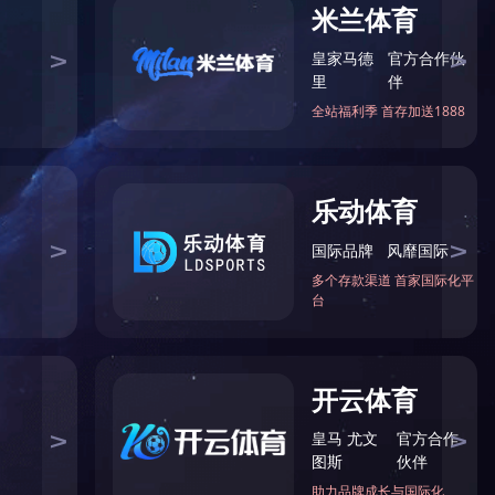
费总量出现本世纪的首次同比下降，
，产能过剩、消化不力的问题开始凸
GDP增速仍达7.4%的情况下，煤炭消费
较高水平形成了鲜明反差。只要政策
中国煤炭首现拐点都传递出重大利
吨，同比下降2.5%，也是2000年