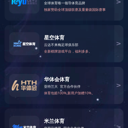
来源：吉林日报 时间：2015-3-4 15:25:22
用
2015年，长岭县拟引进龙凤湖20万千瓦风电场、粮食收储
伏发电、生物柴油再加工、太阳能光伏电站五个3亿元以上重
由北京天润新能投资有限公司投资20亿元的龙凤湖20万千
5万千瓦，建设35KV架空配电线路主干线5条，安装33台箱变
公基础设施。目前，国家能源局已批复，可研评审、实施方
计划今年6月动工，11月末前完成风电装机等设备安装以及
分享到：
相关文章
河北康保县：两年共签约风光电开发项目14个