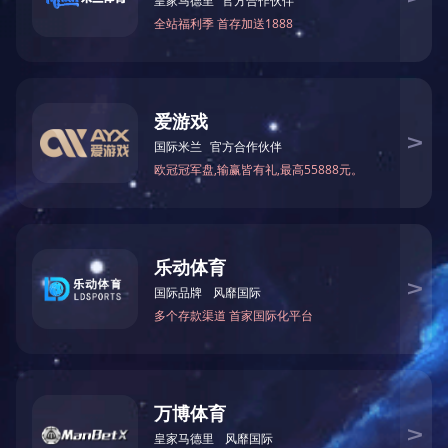
华电山东枣庄新能源50兆瓦风电项目落户台儿庄
内蒙古达茂旗4个5万千瓦风电项目获核准
安顺建风电场：总投资4.75亿元 5月将竣工发电
湖北能源荆门象河风电项目获省发改委批复
国电集团公司在青海首个风电项目获得核准
新能源巨头扎堆陕北 陕西再批复四风电项目
云南会泽县65亿元风电能源建设稳步推进
微信公众号
CESI
网站
关于本站
金融
客服
版权声明
项目
网站合作
技术
网站帮助
最新
联系我们
邮件