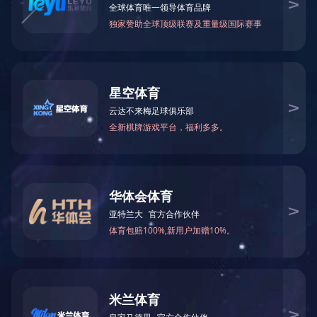
来源：国家能源局 时间：2015-5-15 14:10:11
5月14日，国家能源局发布4月份全社会用电量等数据。
4月份，全社会用电量4415亿千瓦时，同比增长1.3%。
1-4月，全国全社会用电量累计17316亿千瓦时，同比增长
电量248亿千瓦时，同比下降2.6%;第二产业用电量12305亿千
量2287亿千瓦时，增长7.9%;城乡居民生活用电量2477亿千瓦
1-4月，全国发电设备累计平均利用小时为1277小时，同
备平均利用小时为866小时，增长57小时;火电设备平均利用小时
1-4月，全国电源新增生产能力(正式投产)2428万千瓦，
1399万千瓦。