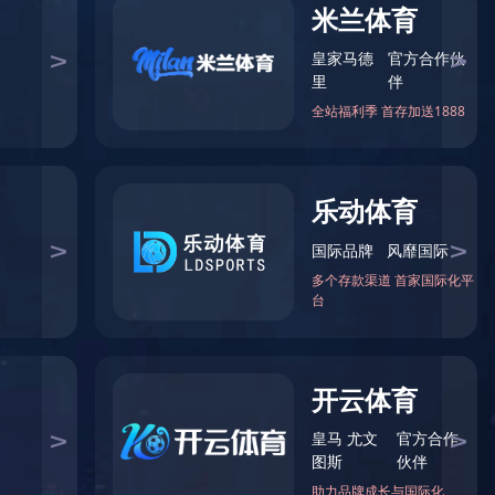
频道推荐
服务中心
[企业并购]
[融资服务]
[会议会展]
[市场推广]
[人才猎聘]
[风控管理]
[政策咨询]
[技术顾问]
[管理培训]