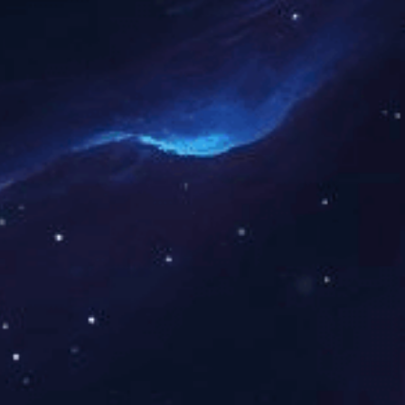
逆向替代——当经济性降低时，最
增加；此外，还存在从山西、内蒙
电替代了天然气发电。
韩小庆表示，要开拓天然气下游市
(LNG)汽车和船舶等方面的应用。
公开数据显示，截至2014年底，全
324亿立方米。
不过，中国目前的汽车保有量仅约
斯坦60%的比例。
据中国汽车工程学会特聘专家、自
年，中国天然气汽车的保有量有望达到1
万-50万辆，占该年全国汽车保有量的
比将达50%以上，LNG重卡保有量有