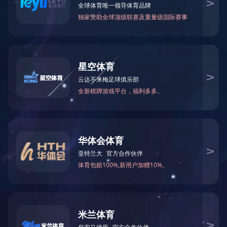
来源：经济参考报 时间：2015-6-15 14:21:44
近日，中国地质调查局发布《中国页岩气资源调查报告（2
页岩气勘查再获突破。截至2014年年底，中石油在四川长宁
储量2000多亿立方米；中石化在重庆涪陵区块获得页岩气三级
地质储量1067.5亿立方米。
报告明确了石油公司目前在西南地区进行的页岩气勘查开
未来将有望形成多个页岩气商业化开发基地。其中，中石油威
产量16.5万立方米，长宁区块宁201井测试产量每日15万立
立方米的工业气流。
据悉，2015年有关方面页岩气调查总投入将达到6.8亿元，
米、2020年300亿立方米的产量规划目标。