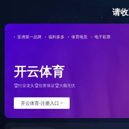
华体会网页版登录入口-华体会(中
华
国)-华体会(中国)
国)
123
能源信息
中国节能产业网
>>
能源信
新疆哈密2