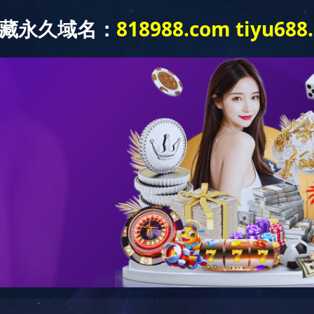
会员
会员
服务
信
登录
注册
中心
中
体会网页版登录入口-华体会(中
政策
产业
节能
能源
宏观
-华体会(中国)
法规
市场
技术
信息
环境
息
>>
太 阳 能
>> 正文
123
0MW光伏电站成功并网发电