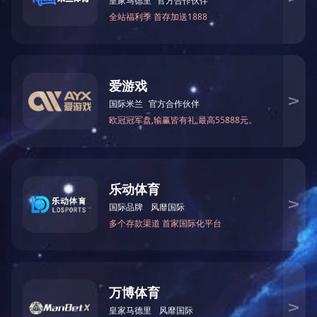
现零的突破。节能减排工作全面落实，累计节约电量23.4亿
于领先水平，并网项目达到3.74万千瓦。一大批智能变电站
用电信息采集系统基本实现全覆盖，电网智能化程度大幅提
据了解，“十三五”期间，国网安徽电力将加快特高压电网
展，持续提升电网智能化水平，建成淮南—南京—上海、驻
南、安庆—浙中特高压交流工程，以及准东—皖南特高压直流
枢纽电网，成为华东区域承接外来电力的“桥头堡”。同时将进
成“五纵四横两平台”骨干网架，16个地市形成独立的220千伏
站点、县城220千伏站点全覆盖，基本实现乡镇35千伏及以
网投资力度，加快实施第二轮农网改造升级，全面推进城乡
分享到：