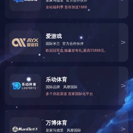
分享到：
相关文章
我国首个大型页岩气田实现年产能100亿
中石化重庆涪陵页岩气田成全球第二大页岩气田
重庆涪陵页岩气储量增大 居全球第二
中国首个页岩气ESG报告发布 最大气田已产气11.36亿方
国土资源部：中国探明首个千亿方整装页岩气气田
我国首个超千亿方页岩气田正式诞生
我首个大型页岩气田提前商业开发
中石化将在2017年建成国内首个百亿方页岩气田