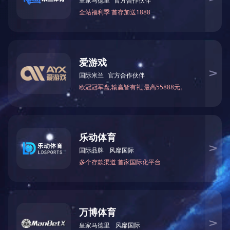
特里斯皮尔斯输电站二期输电项目的投运对缓解巴西东南部
结构、加强巴西电网安全稳定起到了重要作用，可以满足80
目建设期间创造了超过4000个直接就业岗位，为巴西贡献税收超
万美元）。
分享到：
相关文章
国家电网欧盟首个电网EPC项目波兰科杰尼采项目正式竣工
秘鲁国家电网将全面调低电价
国家电网公司将加快农网改造升级工程
“十三五”特高压建设路线图明晰 2020年前投资7000亿
国家电网调度范围内光伏并网容量达3282万千瓦
中石油阿姆河项目向国内年供气超百亿方
国家电网特高压前三季度送电超1100亿千瓦时