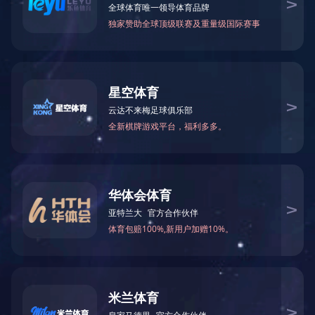
来源：经济参考报 时间：2016-2-1 13:42:59
中国石油集团经济技术研究院日前发布报告预计，价格下
求增速回升，2016年中国天然气表观消费量为2050亿立方米
剩，季节性供需矛盾仍存。
据报告测算，2016年，天然气在一次能源消费结构中所占
燃气消费量为827亿立方米，增长9.1%；发电用气量约为319
用气量为611亿立方米，增长61%；化工用气量293亿立方米，
供应方面，报告认为，2016年，中国天然气供应将稳定增长
国产气供应量将达1390亿立方米，增长5.5%，低气价将制
产。进口量保持较快增长，预计全年进口天然气690亿立方米，
为33.7%。其中，LNG进口2160万吨(约合300亿立方米)，增长1
此外，报告特别提示，2016年LNG长贸协议陆续进入窗口
吨，资源过剩问题突出，国内储气调峰能力不足，夏季限产