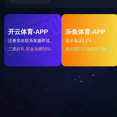
相关文章
安徽高传和县如方山一期风电场项目
内蒙古达茂旗4个5万千瓦风电项目获
安顺建风电场：总投资4.75亿元 5月
2014年安徽省风电等新能源发电量增长6
国电集团公司在青海首个风电项目获
内蒙古达茂旗风电企业1-2月发电3.04
吉林长岭县拟引进20万千瓦风电场项
云南电网风电发电量突破5000万千瓦