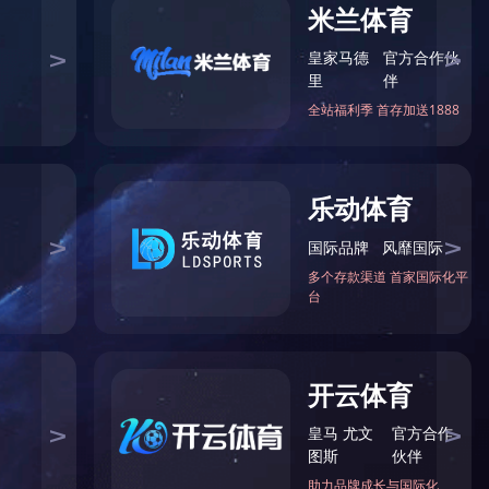
频道推荐
服务中心
[企业并购]
[融资服务]
[会议会展]
[市场推广]
[人才猎聘]
[风控管理]
[政策咨询]
[技术顾问]
[管理培训]