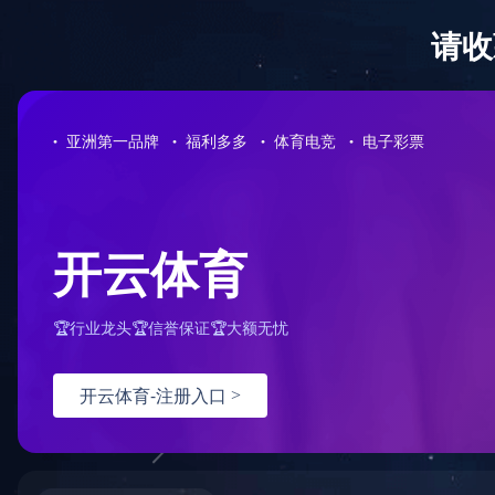
华体会网页版登录入口-华体会(中
华
国)-华体会(中国)
国)
123
能源信息
中国节能产业网
>>
能源信
四川攀枝花