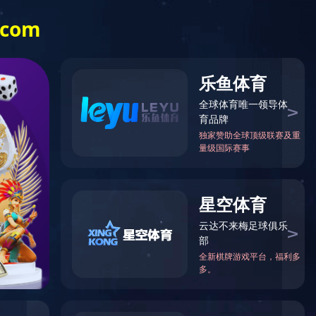
手机版
新浪微博
腾讯微博
息
心
会议
活动
资料
焦点
智囊
企业
会展
图库
下载
专题
团
库