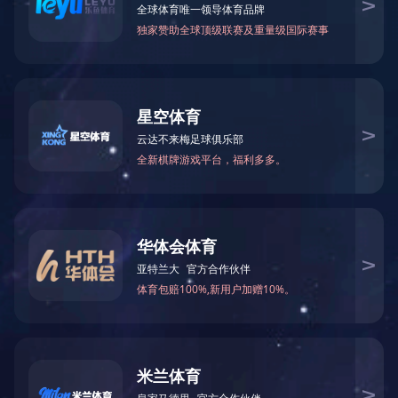
来源：新疆能源网 时间：2015-1-30 14:46:58
1月27日，国电吐鲁番小草湖风电场一、二期风力发电单日发电
刷新风场单日发电量新高。在新年伊始喜迎“开门红”的同时，
了一份浓浓暖意。
自风场投产发电以来，公司秉承 “安全第一、预防为主、综
安全生产管理，为充分调动生产人员工作积极性，公司将员
责任心、使命感。
狠抓现场管理。运行人员严格执行“两票三制”，加强机组
回检查质量，做到“勤检查、勤巡视、勤调整”;检修人员严
设备缺陷后组织分场技术员和设备点检员第一时间赶到消缺
工作，严把消缺质量。
强化日常培训。严格落实年度生产人员培训计划，积极组织
关安全生产规章制度和操作规程，掌握安全生产的法律法规