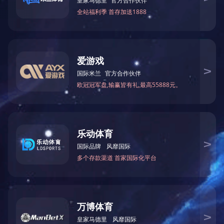
作技能。
实施对标管理。加强与调度的沟通联系，及时掌握市场及周
询风功率预测系统，利用智能手机普及的优势添加托克逊天
天气情况;采用统筹调整、精细化管理的方式，有针对性地开
“抢发”的同时做到“稳发”。
与此同时，公司领导亲赴生产一线指导调研，把管理的重点
场，及时解决80后、90后在生产和生活中遇到的问题。
分享到：
相关文章
内蒙古达茂旗4个5万千瓦风电项目获核准
安顺建风电场：总投资4.75亿元 5月将竣工发电
2014年安徽省风电等新能源发电量增长62.4%