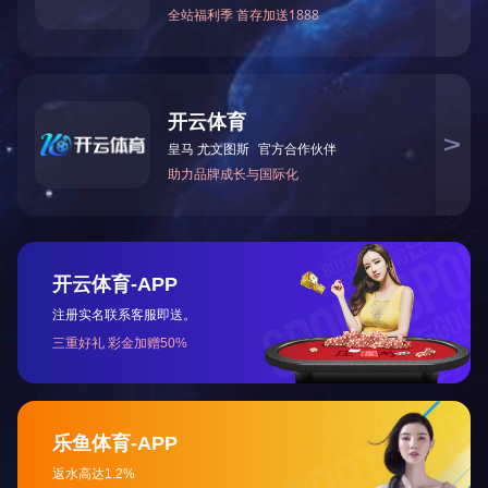
国电集团公司在青海首个风电项目获得核准
内蒙古达茂旗风电企业1-2月发电3.04亿千瓦时
吉林长岭县拟引进20万千瓦风电场项目
云南电网风电发电量突破5000万千瓦时
河南洛阳风力发电实现“零”突破
微信公众号
CESI
网站
关于本站
金融
客服
版权声明
项目
网站合作
技术
网站帮助
最新
联系我们
邮件